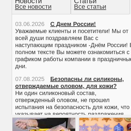
Новости
Статьи
Все новости
Все статьи
прочтение методом хо
03.06.2026
С Днем России!
Уважаемые клиенты и посетители! Мы от
всей души поздравляем Вас с
наступающим праздником -Днём России! 
полном тексте Вы можете ознакомиться с
графиком работы компании в праздничны
дни.
07.08.2025
Безопасны ли силиконы,
отверждаемые оловом, для кожи?
02.03.2026
С 8 марта!
Ни один силиконовый состав,
Дорогие женщины!
отвержденный оловом, не прошел
Поздравляем Вас с наступающим
испытания на безопасность для кожи, что
Международным женским днем 8 марта! 
указывает на вероятность раздражения
полном тексте можно ознакомиться с
кожи.
графиком работы компании в праздничны