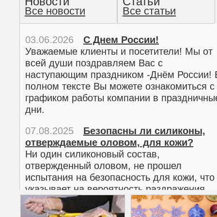
Новости
Статьи
Все новости
Все статьи
прочтение методом хо
03.06.2026
С Днем России!
Уважаемые клиенты и посетители! Мы от
всей души поздравляем Вас с
наступающим праздником -Днём России! 
полном тексте Вы можете ознакомиться с
графиком работы компании в праздничны
дни.
07.08.2025
Безопасны ли силиконы,
отверждаемые оловом, для кожи?
02.03.2026
С 8 марта!
Ни один силиконовый состав,
Дорогие женщины!
отвержденный оловом, не прошел
Поздравляем Вас с наступающим
испытания на безопасность для кожи, что
Международным женским днем 8 марта! 
указывает на вероятность раздражения
полном тексте можно ознакомиться с
кожи.
графиком работы компании в праздничны