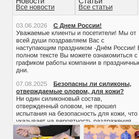
Новости
Статьи
Все новости
Все статьи
прочтение методом хо
03.06.2026
С Днем России!
Уважаемые клиенты и посетители! Мы от
всей души поздравляем Вас с
наступающим праздником -Днём России! 
полном тексте Вы можете ознакомиться с
графиком работы компании в праздничны
дни.
07.08.2025
Безопасны ли силиконы,
отверждаемые оловом, для кожи?
02.03.2026
С 8 марта!
Ни один силиконовый состав,
Дорогие женщины!
отвержденный оловом, не прошел
Поздравляем Вас с наступающим
испытания на безопасность для кожи, что
Международным женским днем 8 марта! 
указывает на вероятность раздражения
полном тексте можно ознакомиться с
кожи.
графиком работы компании в праздничны