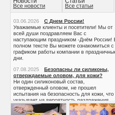
Новости
Статьи
Все новости
Все статьи
прочтение методом хо
03.06.2026
С Днем России!
Уважаемые клиенты и посетители! Мы от
всей души поздравляем Вас с
наступающим праздником -Днём России! 
полном тексте Вы можете ознакомиться с
графиком работы компании в праздничны
дни.
07.08.2025
Безопасны ли силиконы,
отверждаемые оловом, для кожи?
02.03.2026
С 8 марта!
Ни один силиконовый состав,
Дорогие женщины!
отвержденный оловом, не прошел
Поздравляем Вас с наступающим
испытания на безопасность для кожи, что
Международным женским днем 8 марта! 
указывает на вероятность раздражения
полном тексте можно ознакомиться с
кожи.
графиком работы компании в праздничны