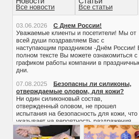
Новости
Статьи
Все новости
Все статьи
прочтение методом хо
03.06.2026
С Днем России!
Уважаемые клиенты и посетители! Мы от
всей души поздравляем Вас с
наступающим праздником -Днём России! 
полном тексте Вы можете ознакомиться с
графиком работы компании в праздничны
дни.
07.08.2025
Безопасны ли силиконы,
отверждаемые оловом, для кожи?
02.03.2026
С 8 марта!
Ни один силиконовый состав,
Дорогие женщины!
отвержденный оловом, не прошел
Поздравляем Вас с наступающим
испытания на безопасность для кожи, что
Международным женским днем 8 марта! 
указывает на вероятность раздражения
полном тексте можно ознакомиться с
кожи.
графиком работы компании в праздничны