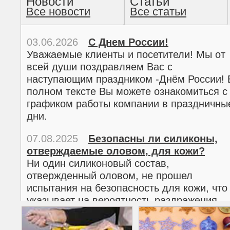
Новости
Статьи
Все новости
Все статьи
прочтение методом хо
03.06.2026
С Днем России!
Уважаемые клиенты и посетители! Мы от
всей души поздравляем Вас с
наступающим праздником -Днём России! 
полном тексте Вы можете ознакомиться с
графиком работы компании в праздничны
дни.
07.08.2025
Безопасны ли силиконы,
отверждаемые оловом, для кожи?
02.03.2026
С 8 марта!
Ни один силиконовый состав,
Дорогие женщины!
отвержденный оловом, не прошел
Поздравляем Вас с наступающим
испытания на безопасность для кожи, что
Международным женским днем 8 марта! 
указывает на вероятность раздражения
полном тексте можно ознакомиться с
кожи.
графиком работы компании в праздничны