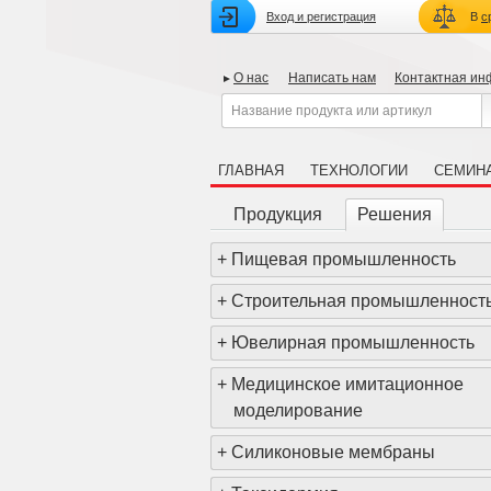
Вход и регистрация
В
с
О нас
Написать нам
Контактная и
ГЛАВНАЯ
ТЕХНОЛОГИИ
СЕМИН
Продукция
Решения
+
Пищевая промышленность
+
Строительная промышленност
+
Ювелирная промышленность
+
Медицинское имитационное
моделирование
+
Силиконовые мембраны