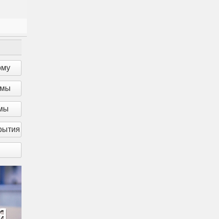
рму
рмы
рмы
рытия