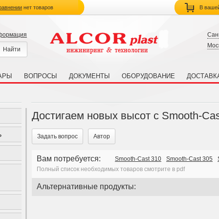
равнении
нет товаров
В ваше
нформация
Сан
Мос
АРЫ
ВОПРОСЫ
ДОКУМЕНТЫ
ОБОРУДОВАНИЕ
ДОСТАВК
Достигаем новых высот с Smooth-Cas
ь
Задать вопрос
Автор
Вам потребуется:
Smooth-Cast 310
Smooth-Cast 305
Полный список необходимых товаров смотрите в pdf
Альтернативные продукты: