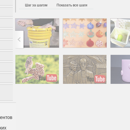
Шаг за шагом
Показать все шаги
Американская готика -
Милый п
новое прочтение
све
методом холо
роман
в
ентов
ких