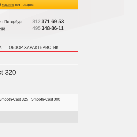
й
корзине
нет товаров
812
371-69-53
кт-Петербург
495
348-86-11
ква
А
ОБЗОР ХАРАКТЕРИСТИК
t 320
Smooth-Cast 325
Smooth-Cast 300