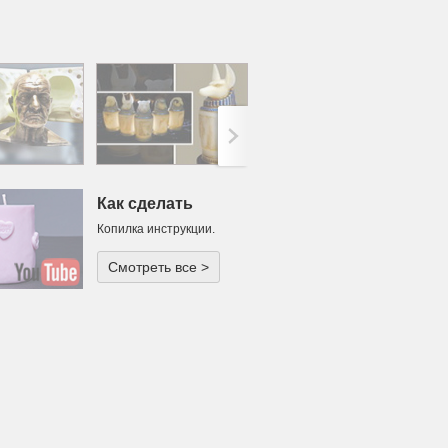
>;
Как сделать
Копилка инструкции.
Смотреть все >
одарок или
ча для
тического
ечера