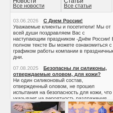
Новости
Статьи
Все новости
Все статьи
прочтение методом хо
03.06.2026
С Днем России!
Уважаемые клиенты и посетители! Мы от
всей души поздравляем Вас с
наступающим праздником -Днём России! 
полном тексте Вы можете ознакомиться с
графиком работы компании в праздничны
дни.
07.08.2025
Безопасны ли силиконы,
отверждаемые оловом, для кожи?
02.03.2026
С 8 марта!
Ни один силиконовый состав,
Дорогие женщины!
отвержденный оловом, не прошел
Поздравляем Вас с наступающим
испытания на безопасность для кожи, что
Международным женским днем 8 марта! 
указывает на вероятность раздражения
полном тексте можно ознакомиться с
кожи.
графиком работы компании в праздничны