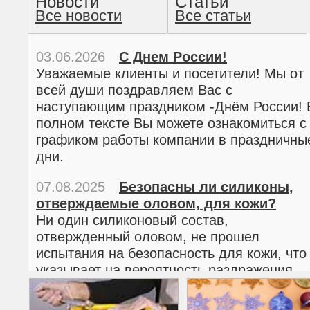
Новости
Статьи
Все новости
Все статьи
прочтение методом хо
03.06.2026
С Днем России!
Уважаемые клиенты и посетители! Мы от
всей души поздравляем Вас с
наступающим праздником -Днём России! 
полном тексте Вы можете ознакомиться с
графиком работы компании в праздничны
дни.
07.08.2025
Безопасны ли силиконы,
отверждаемые оловом, для кожи?
02.03.2026
С 8 марта!
Ни один силиконовый состав,
Дорогие женщины!
отвержденный оловом, не прошел
Поздравляем Вас с наступающим
испытания на безопасность для кожи, что
Международным женским днем 8 марта! 
указывает на вероятность раздражения
полном тексте можно ознакомиться с
кожи.
графиком работы компании в праздничны