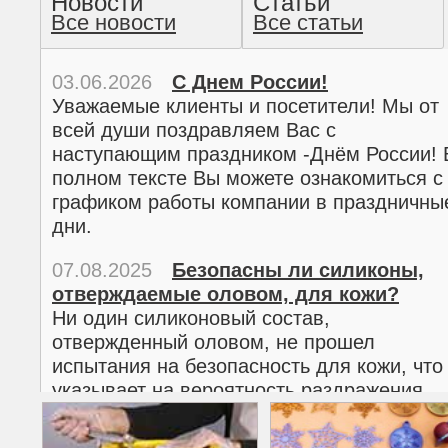
Новости
Статьи
Все новости
Все статьи
прочтение методом хо
03.06.2026
С Днем России!
Уважаемые клиенты и посетители! Мы от
всей души поздравляем Вас с
наступающим праздником -Днём России! 
полном тексте Вы можете ознакомиться с
графиком работы компании в праздничны
дни.
07.08.2025
Безопасны ли силиконы,
отверждаемые оловом, для кожи?
02.03.2026
С 8 марта!
Ни один силиконовый состав,
Дорогие женщины!
отвержденный оловом, не прошел
Поздравляем Вас с наступающим
испытания на безопасность для кожи, что
Международным женским днем 8 марта! 
указывает на вероятность раздражения
полном тексте можно ознакомиться с
кожи.
графиком работы компании в праздничны