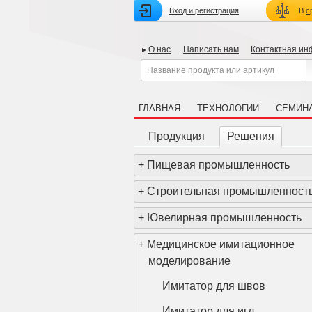
Вход и регистрация
В
с
О нас
Написать нам
Контактная и
ГЛАВНАЯ
ТЕХНОЛОГИИ
СЕМИН
Продукция
Решения
+
Пищевая промышленность
+
Строительная промышленност
+
Ювелирная промышленность
+
Медицинское имитационное
моделирование
Имитатор для швов
Имитатор для игл