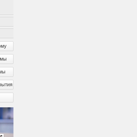
Американская готика -
Милый п
новое прочтение
све
методом холо
роман
в
рму
рмы
рмы
рытия