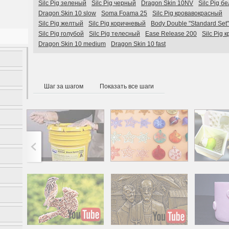
Silc Pig зеленый
Silc Pig черный
Dragon Skin 10NV
Silc Pig б
Dragon Skin 10 slow
Soma Foama 25
Silc Pig кровавокрасный
Silc Pig желтый
Silc Pig коричневый
Body Double "Standard Set"
Silc Pig голубой
Silc Pig телесный
Ease Release 200
Silc Pig 
Dragon Skin 10 medium
Dragon Skin 10 fast
Шаг за шагом
Показать все шаги