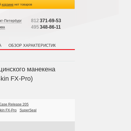
й
корзине
нет товаров
812
371-69-53
кт-Петербург
495
348-86-11
ква
А
ОБЗОР ХАРАКТЕРИСТИК
цинского манекена
kin FX-Pro)
Ease Release 205
kin FX-Pro
SuperSeal