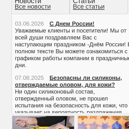
Новости
Статьи
Все новости
Все статьи
прочтение методом хо
03.06.2026
С Днем России!
Уважаемые клиенты и посетители! Мы от
всей души поздравляем Вас с
наступающим праздником -Днём России! 
полном тексте Вы можете ознакомиться с
графиком работы компании в праздничны
дни.
07.08.2025
Безопасны ли силиконы,
отверждаемые оловом, для кожи?
02.03.2026
С 8 марта!
Ни один силиконовый состав,
Дорогие женщины!
отвержденный оловом, не прошел
Поздравляем Вас с наступающим
испытания на безопасность для кожи, что
Международным женским днем 8 марта! 
указывает на вероятность раздражения
полном тексте можно ознакомиться с
кожи.
графиком работы компании в праздничны