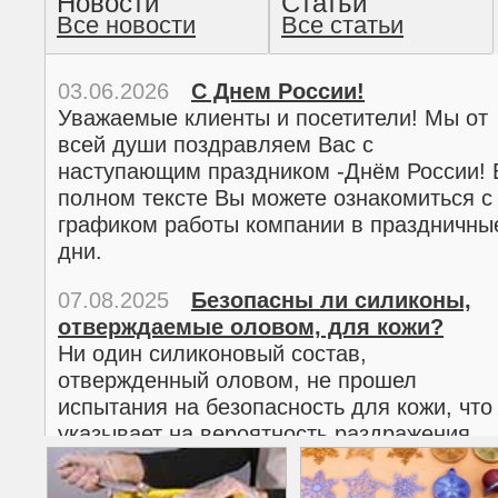
Новости
Статьи
Все новости
Все статьи
прочтение методом хо
03.06.2026
С Днем России!
Уважаемые клиенты и посетители! Мы от
всей души поздравляем Вас с
наступающим праздником -Днём России! 
полном тексте Вы можете ознакомиться с
графиком работы компании в праздничны
дни.
07.08.2025
Безопасны ли силиконы,
отверждаемые оловом, для кожи?
02.03.2026
С 8 марта!
Ни один силиконовый состав,
Дорогие женщины!
отвержденный оловом, не прошел
Поздравляем Вас с наступающим
испытания на безопасность для кожи, что
Международным женским днем 8 марта! 
указывает на вероятность раздражения
полном тексте можно ознакомиться с
кожи.
графиком работы компании в праздничны