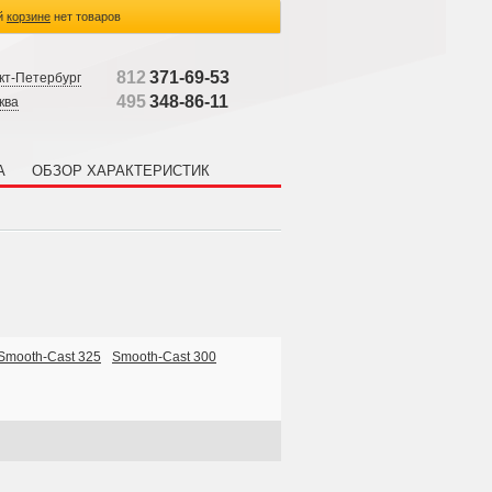
й
корзине
нет товаров
812
371-69-53
кт-Петербург
495
348-86-11
ква
А
ОБЗОР ХАРАКТЕРИСТИК
Smooth-Cast 325
Smooth-Cast 300