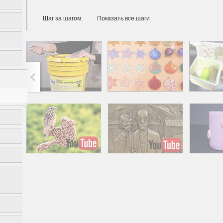
Шаг за шагом
Показать все шаги
Американская готика -
Милый п
новое прочтение
све
методом холо
роман
в