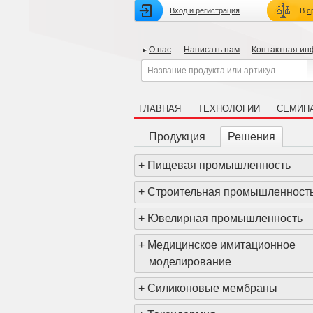
Вход и регистрация
В
с
О нас
Написать нам
Контактная и
ГЛАВНАЯ
ТЕХНОЛОГИИ
СЕМИН
Продукция
Решения
+
Пищевая промышленность
+
Строительная промышленност
+
Ювелирная промышленность
+
Медицинское имитационное
моделирование
+
Силиконовые мембраны