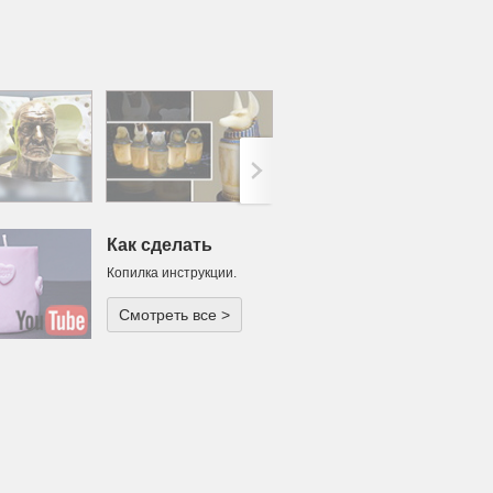
>;
Как сделать
Копилка инструкции.
Смотреть все >
одарок или
ча для
тического
ечера