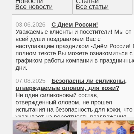
Новости
Статьи
Все новости
Все статьи
прочтение методом хо
03.06.2026
С Днем России!
Уважаемые клиенты и посетители! Мы от
всей души поздравляем Вас с
наступающим праздником -Днём России! 
полном тексте Вы можете ознакомиться с
графиком работы компании в праздничны
дни.
07.08.2025
Безопасны ли силиконы,
отверждаемые оловом, для кожи?
02.03.2026
С 8 марта!
Ни один силиконовый состав,
Дорогие женщины!
отвержденный оловом, не прошел
Поздравляем Вас с наступающим
испытания на безопасность для кожи, что
Международным женским днем 8 марта! 
указывает на вероятность раздражения
полном тексте можно ознакомиться с
кожи.
графиком работы компании в праздничны