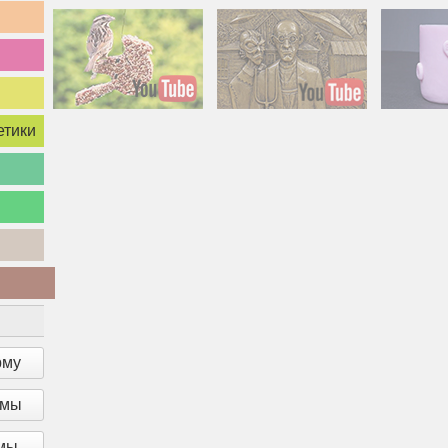
Американская готика -
Милый п
етики
новое прочтение
све
методом холо
роман
в
рму
рмы
рмы