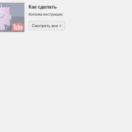
Как сделать
Копилка инструкции.
Смотреть все >
одарок или
ча для
тического
ечера