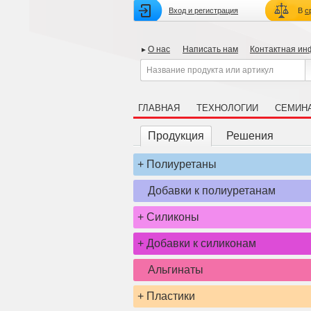
Вход и регистрация
В
с
О нас
Написать нам
Контактная и
ГЛАВНАЯ
ТЕХНОЛОГИИ
СЕМИН
Продукция
Решения
+
Полиуретаны
Добавки к полиуретанам
+
Силиконы
+
Добавки к силиконам
<
Альгинаты
+
Пластики