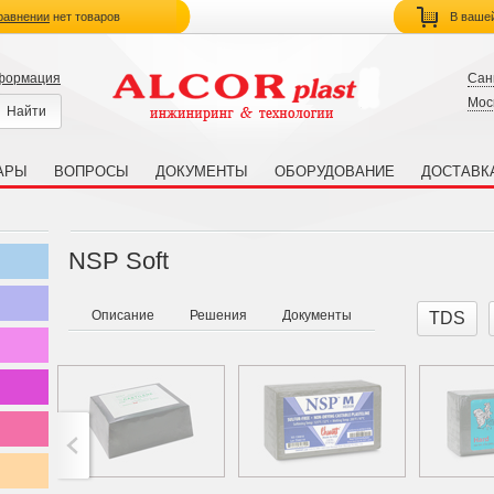
равнении
нет товаров
В ваше
нформация
Сан
Мос
АРЫ
ВОПРОСЫ
ДОКУМЕНТЫ
ОБОРУДОВАНИЕ
ДОСТАВК
NSP Soft
Описание
Решения
Документы
TDS