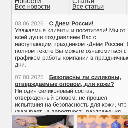
Новости
Статьи
Все новости
Все статьи
прочтение методом хо
03.06.2026
С Днем России!
Уважаемые клиенты и посетители! Мы от
всей души поздравляем Вас с
наступающим праздником -Днём России! 
полном тексте Вы можете ознакомиться с
графиком работы компании в праздничны
дни.
07.08.2025
Безопасны ли силиконы,
отверждаемые оловом, для кожи?
02.03.2026
С 8 марта!
Ни один силиконовый состав,
Дорогие женщины!
отвержденный оловом, не прошел
Поздравляем Вас с наступающим
испытания на безопасность для кожи, что
Международным женским днем 8 марта! 
указывает на вероятность раздражения
полном тексте можно ознакомиться с
кожи.
графиком работы компании в праздничны