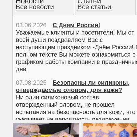
Новости
Статьи
Все новости
Все статьи
прочтение методом хо
03.06.2026
С Днем России!
Уважаемые клиенты и посетители! Мы от
всей души поздравляем Вас с
наступающим праздником -Днём России! 
полном тексте Вы можете ознакомиться с
графиком работы компании в праздничны
дни.
07.08.2025
Безопасны ли силиконы,
отверждаемые оловом, для кожи?
02.03.2026
С 8 марта!
Ни один силиконовый состав,
Дорогие женщины!
отвержденный оловом, не прошел
Поздравляем Вас с наступающим
испытания на безопасность для кожи, что
Международным женским днем 8 марта! 
указывает на вероятность раздражения
полном тексте можно ознакомиться с
кожи.
графиком работы компании в праздничны