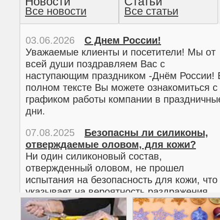
Новости
Статьи
Все новости
Все статьи
прочтение методом хо
03.06.2026
С Днем России!
Уважаемые клиенты и посетители! Мы от
всей души поздравляем Вас с
наступающим праздником -Днём России! 
полном тексте Вы можете ознакомиться с
графиком работы компании в праздничны
дни.
07.08.2025
Безопасны ли силиконы,
отверждаемые оловом, для кожи?
02.03.2026
С 8 марта!
Ни один силиконовый состав,
Дорогие женщины!
отвержденный оловом, не прошел
Поздравляем Вас с наступающим
испытания на безопасность для кожи, что
Международным женским днем 8 марта! 
указывает на вероятность раздражения
полном тексте можно ознакомиться с
кожи.
графиком работы компании в праздничны