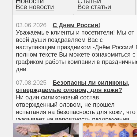
Новости
Статьи
Все новости
Все статьи
прочтение методом хо
03.06.2026
С Днем России!
Уважаемые клиенты и посетители! Мы от
всей души поздравляем Вас с
наступающим праздником -Днём России! 
полном тексте Вы можете ознакомиться с
графиком работы компании в праздничны
дни.
07.08.2025
Безопасны ли силиконы,
отверждаемые оловом, для кожи?
02.03.2026
С 8 марта!
Ни один силиконовый состав,
Дорогие женщины!
отвержденный оловом, не прошел
Поздравляем Вас с наступающим
испытания на безопасность для кожи, что
Международным женским днем 8 марта! 
указывает на вероятность раздражения
полном тексте можно ознакомиться с
кожи.
графиком работы компании в праздничны