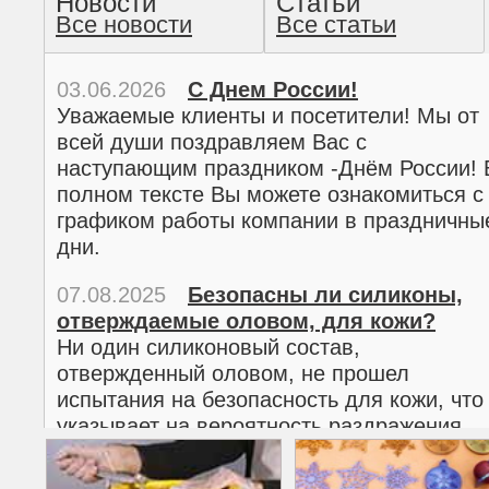
Новости
Статьи
Все новости
Все статьи
прочтение методом хо
03.06.2026
С Днем России!
Уважаемые клиенты и посетители! Мы от
всей души поздравляем Вас с
наступающим праздником -Днём России! 
полном тексте Вы можете ознакомиться с
графиком работы компании в праздничны
дни.
07.08.2025
Безопасны ли силиконы,
отверждаемые оловом, для кожи?
02.03.2026
С 8 марта!
Ни один силиконовый состав,
Дорогие женщины!
отвержденный оловом, не прошел
Поздравляем Вас с наступающим
испытания на безопасность для кожи, что
Международным женским днем 8 марта! 
указывает на вероятность раздражения
полном тексте можно ознакомиться с
кожи.
графиком работы компании в праздничны