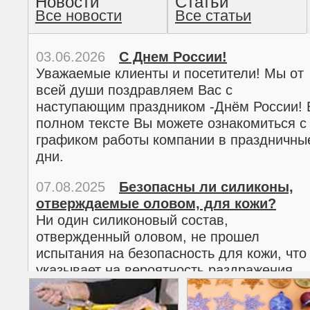
Новости
Статьи
Все новости
Все статьи
прочтение методом хо
03.06.2026
С Днем России!
Уважаемые клиенты и посетители! Мы от
всей души поздравляем Вас с
наступающим праздником -Днём России! 
полном тексте Вы можете ознакомиться с
графиком работы компании в праздничны
дни.
07.08.2025
Безопасны ли силиконы,
отверждаемые оловом, для кожи?
02.03.2026
С 8 марта!
Ни один силиконовый состав,
Дорогие женщины!
отвержденный оловом, не прошел
Поздравляем Вас с наступающим
испытания на безопасность для кожи, что
Международным женским днем 8 марта! 
указывает на вероятность раздражения
полном тексте можно ознакомиться с
кожи.
графиком работы компании в праздничны