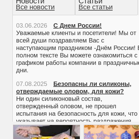
Новости
Статьи
Все новости
Все статьи
прочтение методом хо
03.06.2026
С Днем России!
Уважаемые клиенты и посетители! Мы от
всей души поздравляем Вас с
наступающим праздником -Днём России! 
полном тексте Вы можете ознакомиться с
графиком работы компании в праздничны
дни.
07.08.2025
Безопасны ли силиконы,
отверждаемые оловом, для кожи?
02.03.2026
С 8 марта!
Ни один силиконовый состав,
Дорогие женщины!
отвержденный оловом, не прошел
Поздравляем Вас с наступающим
испытания на безопасность для кожи, что
Международным женским днем 8 марта! 
указывает на вероятность раздражения
полном тексте можно ознакомиться с
кожи.
графиком работы компании в праздничны