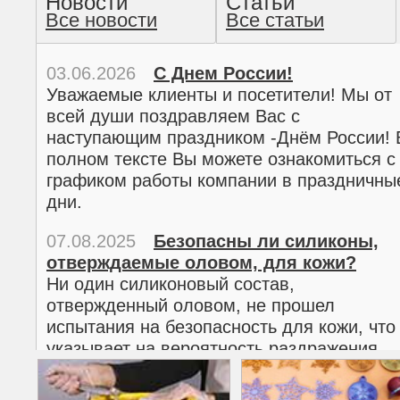
Новости
Статьи
Все новости
Все статьи
прочтение методом хо
03.06.2026
С Днем России!
Уважаемые клиенты и посетители! Мы от
всей души поздравляем Вас с
наступающим праздником -Днём России! 
полном тексте Вы можете ознакомиться с
графиком работы компании в праздничны
дни.
07.08.2025
Безопасны ли силиконы,
отверждаемые оловом, для кожи?
02.03.2026
С 8 марта!
Ни один силиконовый состав,
Дорогие женщины!
отвержденный оловом, не прошел
Поздравляем Вас с наступающим
испытания на безопасность для кожи, что
Международным женским днем 8 марта! 
указывает на вероятность раздражения
полном тексте можно ознакомиться с
кожи.
графиком работы компании в праздничны