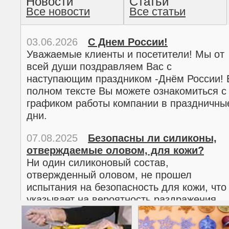
Новости
Статьи
Все новости
Все статьи
прочтение методом хо
03.06.2026
С Днем России!
Уважаемые клиенты и посетители! Мы от
всей души поздравляем Вас с
наступающим праздником -Днём России! 
полном тексте Вы можете ознакомиться с
графиком работы компании в праздничны
дни.
07.08.2025
Безопасны ли силиконы,
отверждаемые оловом, для кожи?
02.03.2026
С 8 марта!
Ни один силиконовый состав,
Дорогие женщины!
отвержденный оловом, не прошел
Поздравляем Вас с наступающим
испытания на безопасность для кожи, что
Международным женским днем 8 марта! 
указывает на вероятность раздражения
полном тексте можно ознакомиться с
кожи.
графиком работы компании в праздничны