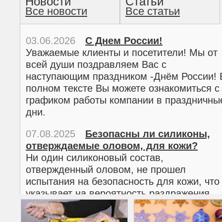
Новости
Статьи
Все новости
Все статьи
прочтение методом хо
03.06.2026
С Днем России!
Уважаемые клиенты и посетители! Мы от
всей души поздравляем Вас с
наступающим праздником -Днём России! 
полном тексте Вы можете ознакомиться с
графиком работы компании в праздничны
дни.
07.08.2025
Безопасны ли силиконы,
отверждаемые оловом, для кожи?
02.03.2026
С 8 марта!
Ни один силиконовый состав,
Дорогие женщины!
отвержденный оловом, не прошел
Поздравляем Вас с наступающим
испытания на безопасность для кожи, что
Международным женским днем 8 марта! 
указывает на вероятность раздражения
полном тексте можно ознакомиться с
кожи.
графиком работы компании в праздничны