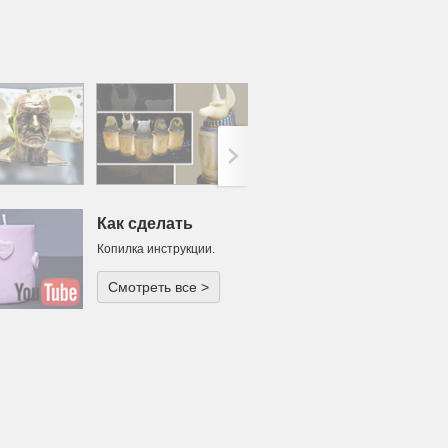
>;
Как сделать
Копилка инструкции.
Смотреть все >
одарок или
ча для
тического
ечера