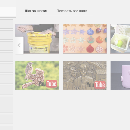
Шаг за шагом
Показать все шаги
Американская готика -
Милый п
новое прочтение
све
методом холо
роман
в