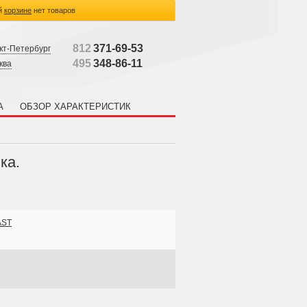
й
корзине
нет товаров
812
371-69-53
кт-Петербург
495
348-86-11
ква
А
ОБЗОР ХАРАКТЕРИСТИК
ка.
AST