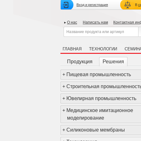
Вход и регистрация
В
с
О нас
Написать нам
Контактная и
ГЛАВНАЯ
ТЕХНОЛОГИИ
СЕМИН
Продукция
Решения
+
Пищевая промышленность
+
Строительная промышленност
+
Ювелирная промышленность
+
Медицинское имитационное
моделирование
+
Силиконовые мембраны