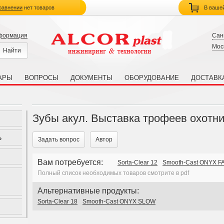
равнении
нет товаров
В ваше
нформация
Сан
Мос
АРЫ
ВОПРОСЫ
ДОКУМЕНТЫ
ОБОРУДОВАНИЕ
ДОСТАВК
Зубы акул. Выставка трофеев охотни
ь
Задать вопрос
Автор
Вам потребуется:
Sorta-Clear 12
Smooth-Cast ONYX F
Полный список необходимых товаров смотрите в pdf
Альтернативные продукты:
Sorta-Clear 18
Smooth-Cast ONYX SLOW