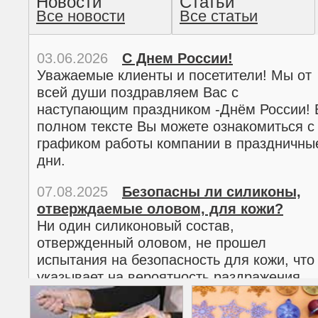
Новости
Статьи
Все новости
Все статьи
прочтение методом хо
03.06.2026
С Днем России!
Уважаемые клиенты и посетители! Мы от
всей души поздравляем Вас с
наступающим праздником -Днём России! 
полном тексте Вы можете ознакомиться с
графиком работы компании в праздничны
дни.
07.08.2025
Безопасны ли силиконы,
отверждаемые оловом, для кожи?
02.03.2026
С 8 марта!
Ни один силиконовый состав,
Дорогие женщины!
отвержденный оловом, не прошел
Поздравляем Вас с наступающим
испытания на безопасность для кожи, что
Международным женским днем 8 марта! 
указывает на вероятность раздражения
полном тексте можно ознакомиться с
кожи.
графиком работы компании в праздничны