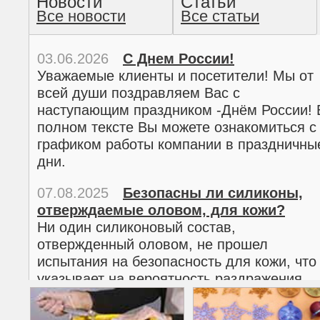
Новости
Статьи
Все новости
Все статьи
прочтение методом хо
03.06.2026
С Днем России!
Уважаемые клиенты и посетители! Мы от
всей души поздравляем Вас с
наступающим праздником -Днём России! 
полном тексте Вы можете ознакомиться с
графиком работы компании в праздничны
дни.
07.08.2025
Безопасны ли силиконы,
отверждаемые оловом, для кожи?
02.03.2026
С 8 марта!
Ни один силиконовый состав,
Дорогие женщины!
отвержденный оловом, не прошел
Поздравляем Вас с наступающим
испытания на безопасность для кожи, что
Международным женским днем 8 марта! 
указывает на вероятность раздражения
полном тексте можно ознакомиться с
кожи.
графиком работы компании в праздничны