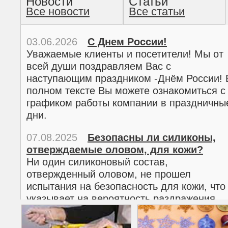
Новости
Статьи
Все новости
Все статьи
прочтение методом хо
03.06.2026
С Днем России!
Уважаемые клиенты и посетители! Мы от
всей души поздравляем Вас с
наступающим праздником -Днём России! 
полном тексте Вы можете ознакомиться с
графиком работы компании в праздничны
дни.
07.08.2025
Безопасны ли силиконы,
отверждаемые оловом, для кожи?
02.03.2026
С 8 марта!
Ни один силиконовый состав,
Дорогие женщины!
отвержденный оловом, не прошел
Поздравляем Вас с наступающим
испытания на безопасность для кожи, что
Международным женским днем 8 марта! 
указывает на вероятность раздражения
полном тексте можно ознакомиться с
кожи.
графиком работы компании в праздничны