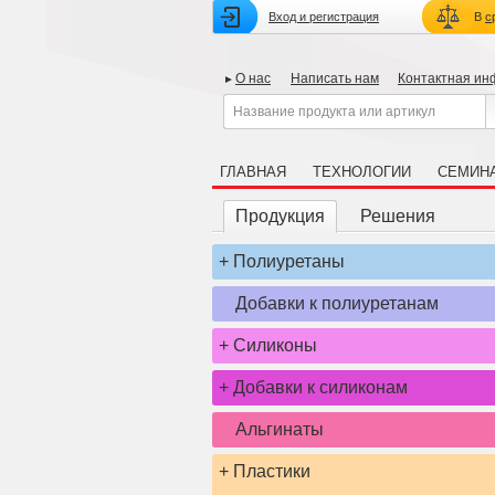
Вход и регистрация
В
с
О нас
Написать нам
Контактная и
ГЛАВНАЯ
ТЕХНОЛОГИИ
СЕМИН
Продукция
Решения
+
Полиуретаны
Добавки к полиуретанам
+
Силиконы
+
Добавки к силиконам
Альгинаты
+
Пластики