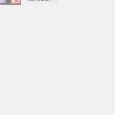
одарок или
ча для
тического
ечера