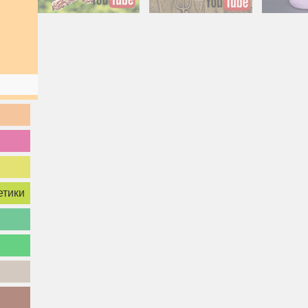
Американская готика -
Милый п
новое прочтение
све
методом холо
роман
в
етики