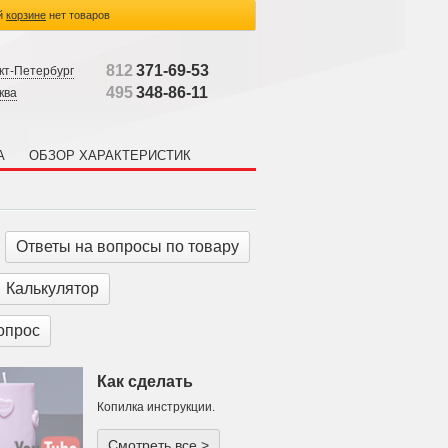
й
корзине
нет товаров
812
371-69-53
кт-Петербург
495
348-86-11
ква
А
ОБЗОР ХАРАКТЕРИСТИК
Ответы на вопросы по товару
Калькулятор
опрос
Как сделать
Копилка инструкции.
Смотреть все >