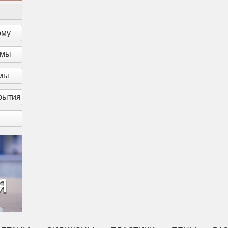
рму
рмы
рмы
рытия