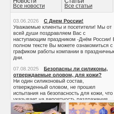
Новости
Статьи
Все новости
Все статьи
прочтение методом хо
03.06.2026
С Днем России!
Уважаемые клиенты и посетители! Мы от
всей души поздравляем Вас с
наступающим праздником -Днём России! 
полном тексте Вы можете ознакомиться с
графиком работы компании в праздничны
дни.
07.08.2025
Безопасны ли силиконы,
отверждаемые оловом, для кожи?
02.03.2026
С 8 марта!
Ни один силиконовый состав,
Дорогие женщины!
отвержденный оловом, не прошел
Поздравляем Вас с наступающим
испытания на безопасность для кожи, что
Международным женским днем 8 марта! 
указывает на вероятность раздражения
полном тексте можно ознакомиться с
кожи.
графиком работы компании в праздничны