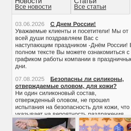
Новости
Статьи
Все новости
Все статьи
прочтение методом хо
03.06.2026
С Днем России!
Уважаемые клиенты и посетители! Мы от
всей души поздравляем Вас с
наступающим праздником -Днём России! 
полном тексте Вы можете ознакомиться с
графиком работы компании в праздничны
дни.
07.08.2025
Безопасны ли силиконы,
отверждаемые оловом, для кожи?
02.03.2026
С 8 марта!
Ни один силиконовый состав,
Дорогие женщины!
отвержденный оловом, не прошел
Поздравляем Вас с наступающим
испытания на безопасность для кожи, что
Международным женским днем 8 марта! 
указывает на вероятность раздражения
полном тексте можно ознакомиться с
кожи.
графиком работы компании в праздничны