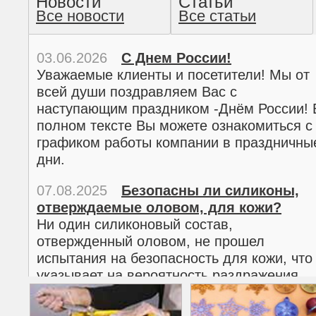
Новости
Статьи
Все новости
Все статьи
прочтение методом хо
03.06.2026
С Днем России!
Уважаемые клиенты и посетители! Мы от
всей души поздравляем Вас с
наступающим праздником -Днём России! 
полном тексте Вы можете ознакомиться с
графиком работы компании в праздничны
дни.
07.08.2025
Безопасны ли силиконы,
отверждаемые оловом, для кожи?
02.03.2026
С 8 марта!
Ни один силиконовый состав,
Дорогие женщины!
отвержденный оловом, не прошел
Поздравляем Вас с наступающим
испытания на безопасность для кожи, что
Международным женским днем 8 марта! 
указывает на вероятность раздражения
полном тексте можно ознакомиться с
кожи.
графиком работы компании в праздничны