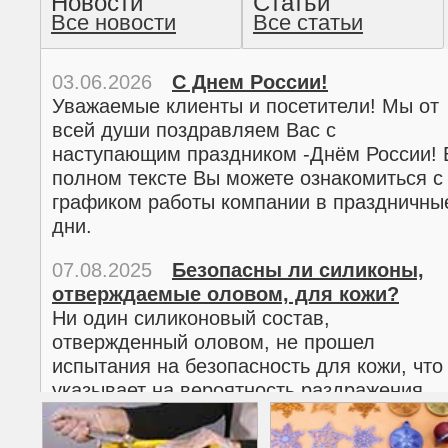
Новости
Статьи
Все новости
Все статьи
прочтение методом хо
03.06.2026
С Днем России!
Уважаемые клиенты и посетители! Мы от
всей души поздравляем Вас с
наступающим праздником -Днём России! 
полном тексте Вы можете ознакомиться с
графиком работы компании в праздничны
дни.
07.08.2025
Безопасны ли силиконы,
отверждаемые оловом, для кожи?
02.03.2026
С 8 марта!
Ни один силиконовый состав,
Дорогие женщины!
отвержденный оловом, не прошел
Поздравляем Вас с наступающим
испытания на безопасность для кожи, что
Международным женским днем 8 марта! 
указывает на вероятность раздражения
полном тексте можно ознакомиться с
кожи.
графиком работы компании в праздничны