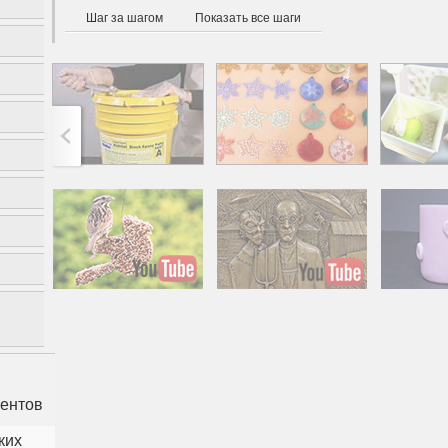
Шаг за шагом
Показать все шаги
Американская готика -
Милый п
новое прочтение
све
методом холо
роман
в
ентов
ких