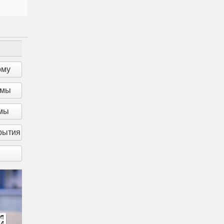
рму
рмы
рмы
рытия