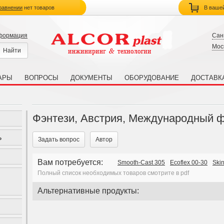
равнении
нет товаров
В ваше
нформация
Сан
Мос
АРЫ
ВОПРОСЫ
ДОКУМЕНТЫ
ОБОРУДОВАНИЕ
ДОСТАВК
Фэнтези, Австрия, Международный 
ь
Задать вопрос
Автор
Вам потребуется:
Smooth-Cast 305
Ecoflex 00-30
Skin
Полный список необходимых товаров смотрите в pdf
Альтернативные продукты: