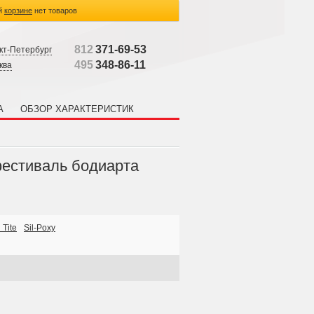
й
корзине
нет товаров
812
371-69-53
кт-Петербург
495
348-86-11
ква
А
ОБЗОР ХАРАКТЕРИСТИК
фестиваль бодиарта
 Tite
Sil-Poxy