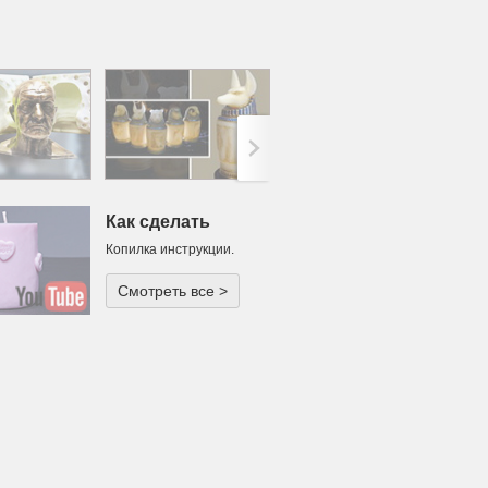
>;
Как сделать
Копилка инструкции.
Смотреть все >
одарок или
ча для
тического
ечера