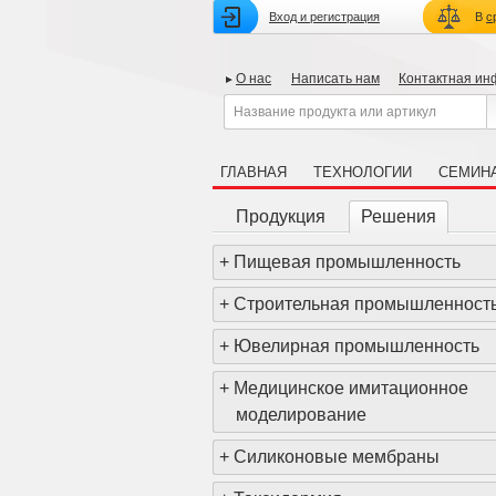
Вход и регистрация
В
с
О нас
Написать нам
Контактная и
ГЛАВНАЯ
ТЕХНОЛОГИИ
СЕМИН
Продукция
Решения
+
Пищевая промышленность
+
Строительная промышленност
+
Ювелирная промышленность
+
Медицинское имитационное
моделирование
+
Силиконовые мембраны