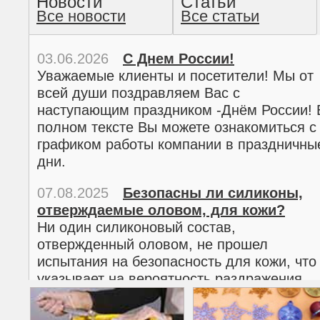
Новости
Статьи
Все новости
Все статьи
прочтение методом хо
03.06.2026
С Днем России!
Уважаемые клиенты и посетители! Мы от
всей души поздравляем Вас с
наступающим праздником -Днём России! 
полном тексте Вы можете ознакомиться с
графиком работы компании в праздничны
дни.
07.08.2025
Безопасны ли силиконы,
отверждаемые оловом, для кожи?
02.03.2026
С 8 марта!
Ни один силиконовый состав,
Дорогие женщины!
отвержденный оловом, не прошел
Поздравляем Вас с наступающим
испытания на безопасность для кожи, что
Международным женским днем 8 марта! 
указывает на вероятность раздражения
полном тексте можно ознакомиться с
кожи.
графиком работы компании в праздничны