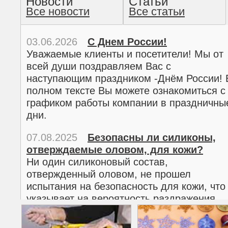
Новости
Статьи
Все новости
Все статьи
прочтение методом хо
03.06.2026
С Днем России!
Уважаемые клиенты и посетители! Мы от
всей души поздравляем Вас с
наступающим праздником -Днём России! 
полном тексте Вы можете ознакомиться с
графиком работы компании в праздничны
дни.
07.08.2025
Безопасны ли силиконы,
отверждаемые оловом, для кожи?
02.03.2026
С 8 марта!
Ни один силиконовый состав,
Дорогие женщины!
отвержденный оловом, не прошел
Поздравляем Вас с наступающим
испытания на безопасность для кожи, что
Международным женским днем 8 марта! 
указывает на вероятность раздражения
полном тексте можно ознакомиться с
кожи.
графиком работы компании в праздничны